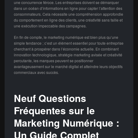
une concurrence féroce. Les entreprises doivent se démarquer
dans un océan d’informations en ligne pour capter l’attention des
consommateurs. Cela nécessite une compréhension approfondie
du comportement en ligne des clients, une créativité sans faille et
une exécution impeccable des campagnes.
En fin de compte, le marketing numérique est bien plus qu’une
simple tendance ; c’est un élément essentiel pour toute entreprise
cherchant à prospérer dans l’économie actuelle. En combinant
innovation technologique, stratégie marketing avisée et créativité
percutante, les marques peuvent se positionner
avantageusement sur le marché digital et atteindre leurs objectifs
commerciaux avec succès.
Neuf Questions
Fréquentes sur le
Marketing Numérique :
Un Guide Complet