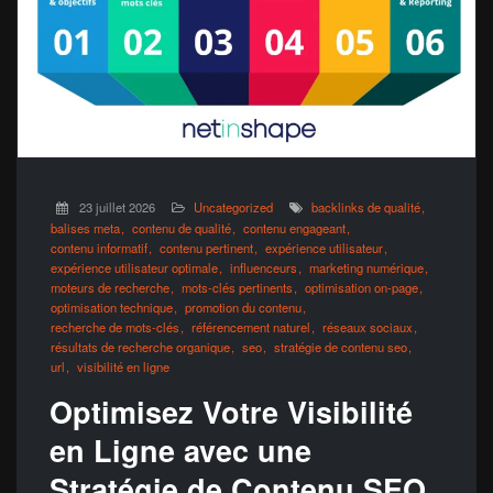
23 juillet 2026
Uncategorized
backlinks de qualité
balises meta
contenu de qualité
contenu engageant
contenu informatif
contenu pertinent
expérience utilisateur
expérience utilisateur optimale
influenceurs
marketing numérique
moteurs de recherche
mots-clés pertinents
optimisation on-page
optimisation technique
promotion du contenu
recherche de mots-clés
référencement naturel
réseaux sociaux
résultats de recherche organique
seo
stratégie de contenu seo
url
visibilité en ligne
Optimisez Votre Visibilité
en Ligne avec une
Stratégie de Contenu SEO