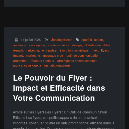
14 juillet 2026
Uncategorized
appel à l'action
audience
conception
couleurs vives
design
distribution ciblée
e-mails marketing
entreprise
évolution numérique
flyer
flyers
impact
marketing
message clair
outil de communication
promotion
réseaux sociaux
stratégie de communication
texte clair et concis
visuels percutants
Le Pouvoir du Flyer :
Impact et Efficacité dans
Votre Communication
Article sur les Flyers Les Flyers : Un Outil de Communication
Efficace Les flyers, ces petits supports de communication
imprimés, continuent d’être un outil promotionnel efficace dans le
monde du marketing. Que ce soit pour promouvoir un événement,