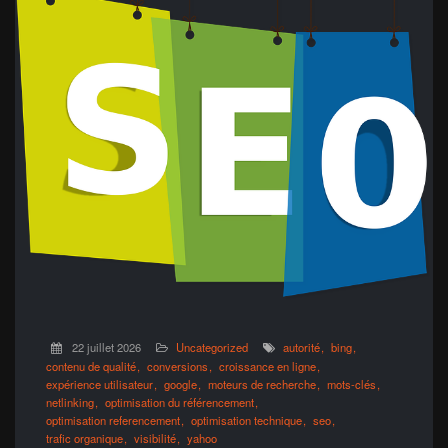
22 juillet 2026
Uncategorized
autorité
bing
contenu de qualité
conversions
croissance en ligne
expérience utilisateur
google
moteurs de recherche
mots-clés
netlinking
optimisation du référencement
optimisation referencement
optimisation technique
seo
trafic organique
visibilité
yahoo