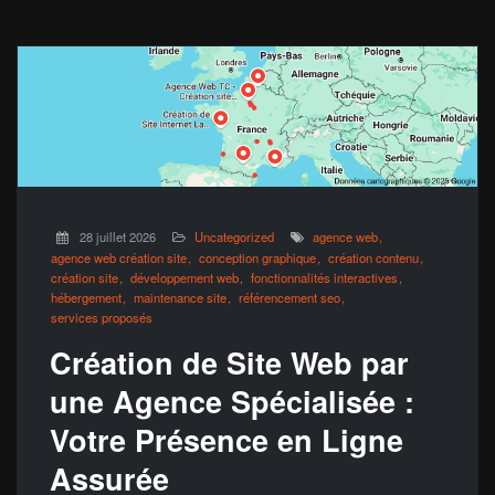
28 juillet 2026
Uncategorized
agence web
agence web création site
conception graphique
création contenu
création site
développement web
fonctionnalités interactives
hébergement
maintenance site
référencement seo
services proposés
Création de Site Web par
une Agence Spécialisée :
Votre Présence en Ligne
Assurée