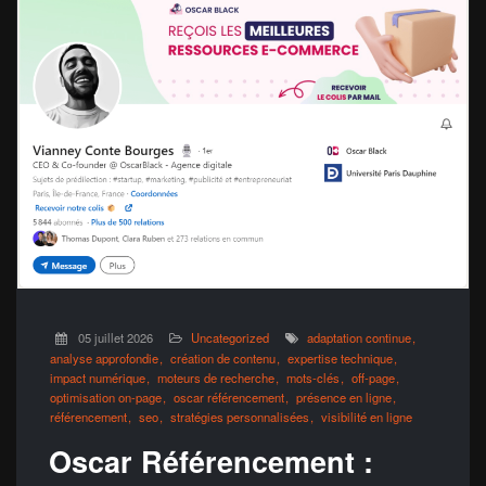
05 juillet 2026
Uncategorized
adaptation continue
analyse approfondie
création de contenu
expertise technique
impact numérique
moteurs de recherche
mots-clés
off-page
optimisation on-page
oscar référencement
présence en ligne
référencement
seo
stratégies personnalisées
visibilité en ligne
Oscar Référencement :