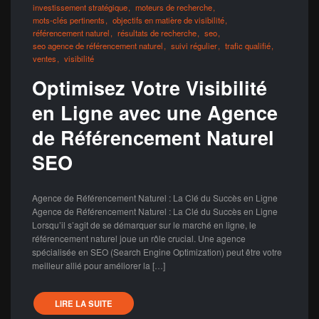
investissement stratégique
moteurs de recherche
mots-clés pertinents
objectifs en matière de visibilité
référencement naturel
résultats de recherche
seo
seo agence de référencement naturel
suivi régulier
trafic qualifié
ventes
visibilité
Optimisez Votre Visibilité
en Ligne avec une Agence
de Référencement Naturel
SEO
Agence de Référencement Naturel : La Clé du Succès en Ligne
Agence de Référencement Naturel : La Clé du Succès en Ligne
Lorsqu’il s’agit de se démarquer sur le marché en ligne, le
référencement naturel joue un rôle crucial. Une agence
spécialisée en SEO (Search Engine Optimization) peut être votre
meilleur allié pour améliorer la […]
LIRE LA SUITE