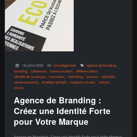
18 juillet 2026
Uncategorized
agence de branding
branding
cohérence
communication
différenciation
identité de la marque
innovation
marketing
mission
notoriété
reconnaissance
stratégie globale
supports visuels
valeurs
vision
Agence de Branding :
Créez une Identité Forte
pour Votre Marque
Agence de Branding : Créer une Identité Forte pour Votre Marque