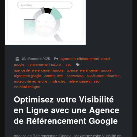
03 décembre 2025
agence de référencement naturel
google
referencement naturel
seo
agence de référencement google
agence referencement google
algorithme google
contenu web
conversion
expérience utilisateur
moteurs de recherche
mots-clés
référencement
seo
visibilité en ligne
Optimisez votre Visibilité
en Ligne avec une Agence
de Référencement Google
Agence de Référencement Google : Maximisez votre Visibilité en