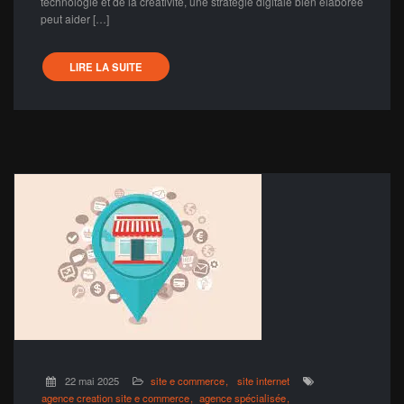
technologie et de la créativité, une stratégie digitale bien élaborée
peut aider […]
LIRE LA SUITE
22 mai 2025
site e commerce
site internet
agence creation site e commerce
agence spécialisée