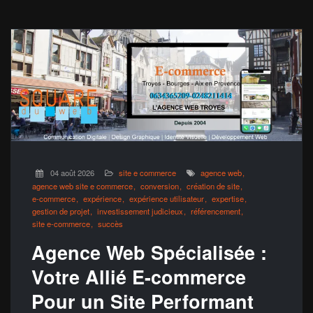
04 août 2026
site e commerce
agence web
agence web site e commerce
conversion
création de site
e-commerce
expérience
expérience utilisateur
expertise
gestion de projet
investissement judicieux
référencement
site e-commerce
succès
Agence Web Spécialisée :
Votre Allié E-commerce
Pour un Site Performant