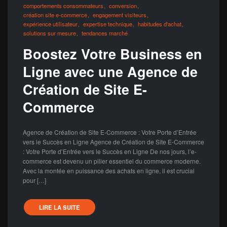
comportements consommateurs
conversion
création site e-commerce
engagement visiteurs
expérience utilisateur
expertise technique
habitudes d'achat
solutions sur mesure
tendances marché
Boostez Votre Business en
Ligne avec une Agence de
Création de Site E-
Commerce
Agence de Création de Site E-Commerce : Votre Porte d’Entrée
vers le Succès en Ligne Agence de Création de Site E-Commerce
: Votre Porte d’Entrée vers le Succès en Ligne De nos jours, l’e-
commerce est devenu un pilier essentiel du commerce moderne.
Avec la montée en puissance des achats en ligne, il est crucial
pour […]
LIRE LA SUITE