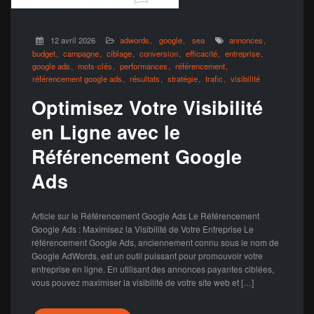
12 avril 2026
adwords
google
sea
annonces
budget
campagne
ciblage
conversion
efficacité
entreprise
google ads
mots-clés
performances
référencement
référencement google ads
résultats
stratégie
trafic
visibilité
Optimisez Votre Visibilité
en Ligne avec le
Référencement Google
Ads
Article sur le Référencement Google Ads Le Référencement
Google Ads : Maximisez la Visibilité de Votre Entreprise Le
référencement Google Ads, anciennement connu sous le nom de
Google AdWords, est un outil puissant pour promouvoir votre
entreprise en ligne. En utilisant des annonces payantes ciblées,
vous pouvez maximiser la visibilité de votre site web et […]