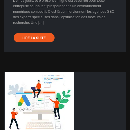
De nos jours, être présent en ligne est essentiel pour toute
entreprise souhaitant prospérer dans un environnement
numérique compétitif. C’est là qu’interviennent les agences SEO,
des experts spécialisés dans l’optimisation des moteurs de
recherche. Une […]
LIRE LA SUITE