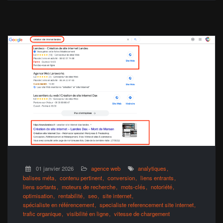
01 janvier 2026
agence web
analytiques
balises méta
contenu pertinent
conversion
liens entrants
liens sortants
moteurs de recherche
mots-clés
notoriété
optimisation
rentabilité
seo
site internet
spécialiste en référencement
specialiste referencement site internet
trafic organique
visibilité en ligne
vitesse de chargement