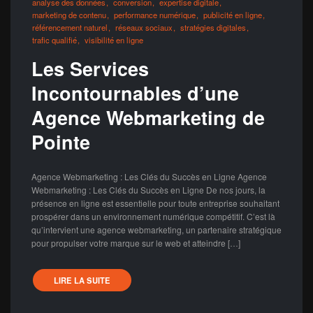
analyse des données
conversion
expertise digitale
marketing de contenu
performance numérique
publicité en ligne
référencement naturel
réseaux sociaux
stratégies digitales
trafic qualifié
visibilité en ligne
Les Services
Incontournables d’une
Agence Webmarketing de
Pointe
Agence Webmarketing : Les Clés du Succès en Ligne Agence
Webmarketing : Les Clés du Succès en Ligne De nos jours, la
présence en ligne est essentielle pour toute entreprise souhaitant
prospérer dans un environnement numérique compétitif. C’est là
qu’intervient une agence webmarketing, un partenaire stratégique
pour propulser votre marque sur le web et atteindre […]
LIRE LA SUITE