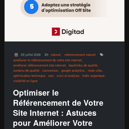
29 juillet 2026
naturel
referencement naturel
améliorer le référencement de votre site internet
améliorer référencement site internet
backlinks de qualité
contenu de qualité
conversion
google analytics
mots-clés
optimisation technique
seo
suivi et analyse
trafic organique
visibilité en ligne
Optimiser le
Référencement de Votre
Site Internet : Astuces
pour Améliorer Votre