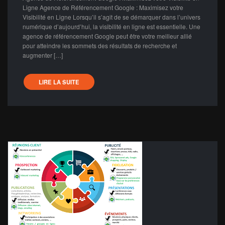
Ligne Agence de Référencement Google : Maximisez votre
Visibilité en Ligne Lorsqu’il s’agit de se démarquer dans l’univers
numérique d’aujourd’hui, la visibilité en ligne est essentielle. Une
agence de référencement Google peut être votre meilleur allié
pour atteindre les sommets des résultats de recherche et
augmenter […]
LIRE LA SUITE