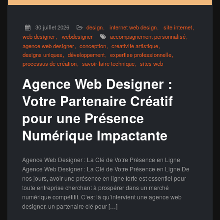
30 juillet 2026
design
internet web design
site internet
web designer
webdesigner
accompagnement personnalisé
agence web designer
conception
créativité artistique
designs uniques
développement
expertise professionnelle
processus de création
savoir-faire technique
sites web
Agence Web Designer :
Votre Partenaire Créatif
pour une Présence
Numérique Impactante
Agence Web Designer : La Clé de Votre Présence en Ligne
Agence Web Designer : La Clé de Votre Présence en Ligne De
nos jours, avoir une présence en ligne forte est essentiel pour
toute entreprise cherchant à prospérer dans un marché
numérique compétitif. C’est là qu’intervient une agence web
designer, un partenaire clé pour […]