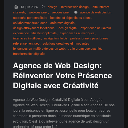
13 juin 2026
design
internet web design
site internet
site web
web designer
webdesigner
agence de web design
approche personnalisée
besoins et objectifs du client
collaboration fructueuse
créativité digitale
design attrayant et fonctionnel
design digital
expérience utilisateur
expérience utilisateur optimale
expériences numériques
interfaces intuitives
navigation fluide
professionnels passionnés
référencement seo
solutions créatives et innovantes
tendances en matière de design web
trafic organique qualifié
transformation digitale
Agence de Web Design:
Réinventer Votre Présence
Digitale avec Créativité
Agence de Web Design : Créativité Digitale à son Apogée
Agence de Web Design : Créativité Digitale à son Apogée De nos
jours, la présence en ligne est essentielle pour toute entreprise
cherchant à prospérer dans un monde numérique en constante
évolution. C’est là qu’intervient une agence de web design, un
partenaire clé pour créer […]