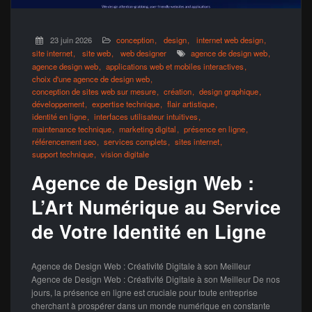
23 juin 2026
conception
design
internet web design
site internet
site web
web designer
agence de design web
agence design web
applications web et mobiles interactives
choix d'une agence de design web
conception de sites web sur mesure
création
design graphique
développement
expertise technique
flair artistique
identité en ligne
interfaces utilisateur intuitives
maintenance technique
marketing digital
présence en ligne
référencement seo
services complets
sites internet
support technique
vision digitale
Agence de Design Web :
L’Art Numérique au Service
de Votre Identité en Ligne
Agence de Design Web : Créativité Digitale à son Meilleur
Agence de Design Web : Créativité Digitale à son Meilleur De nos
jours, la présence en ligne est cruciale pour toute entreprise
cherchant à prospérer dans un monde numérique en constante