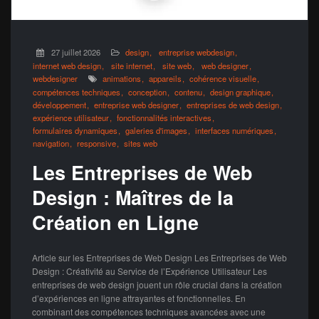
27 juillet 2026
design
entreprise webdesign
internet web design
site internet
site web
web designer
webdesigner
animations
appareils
cohérence visuelle
compétences techniques
conception
contenu
design graphique
développement
entreprise web designer
entreprises de web design
expérience utilisateur
fonctionnalités interactives
formulaires dynamiques
galeries d'images
interfaces numériques
navigation
responsive
sites web
Les Entreprises de Web
Design : Maîtres de la
Création en Ligne
Article sur les Entreprises de Web Design Les Entreprises de Web
Design : Créativité au Service de l’Expérience Utilisateur Les
entreprises de web design jouent un rôle crucial dans la création
d’expériences en ligne attrayantes et fonctionnelles. En
combinant des compétences techniques avancées avec une