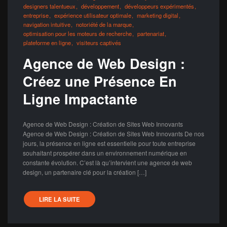
designers talentueux
développement
développeurs expérimentés
entreprise
expérience utilisateur optimale
marketing digital
navigation intuitive
notoriété de la marque
optimisation pour les moteurs de recherche
partenariat
plateforme en ligne
visiteurs captivés
Agence de Web Design :
Créez une Présence En
Ligne Impactante
Agence de Web Design : Création de Sites Web Innovants
Agence de Web Design : Création de Sites Web Innovants De nos
jours, la présence en ligne est essentielle pour toute entreprise
souhaitant prospérer dans un environnement numérique en
constante évolution. C’est là qu’intervient une agence de web
design, un partenaire clé pour la création […]
LIRE LA SUITE