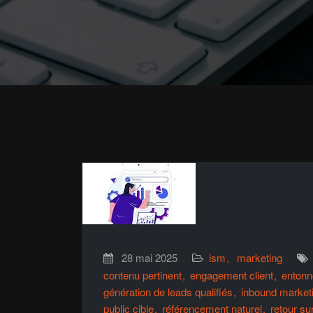
28 mai 2025
ism
marketing
contenu pertinent
engagement client
entonn
génération de leads qualifiés
inbound market
public cible
référencement naturel
retour su