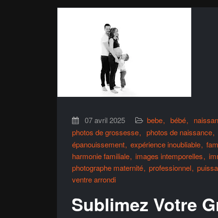
07 avril 2025
bebe
bébé
naissa
photos de grossesse
photos de naissance
épanouissement
expérience inoubliable
fami
harmonie familiale
images intemporelles
im
photographe maternité
professionnel
puissa
ventre arrondi
Sublimez Votre G