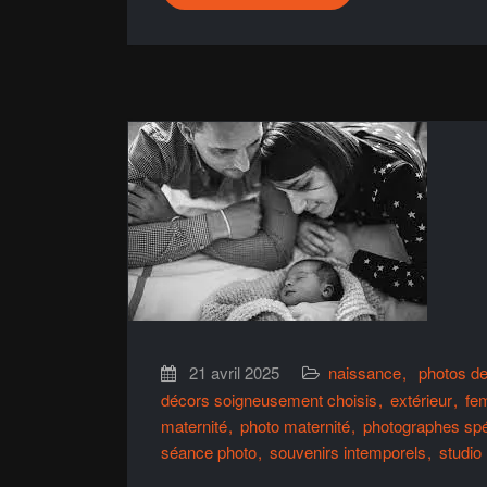
21 avril 2025
naissance
photos d
décors soigneusement choisis
extérieur
fe
maternité
photo maternité
photographes spé
séance photo
souvenirs intemporels
studio