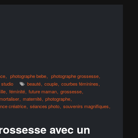
nce
photographe bebe
photographe grossesse
studio
beauté
couple
courbes féminines
lle
féminité
future maman
grossesse
mortaliser
maternité
photographe
nce créatrice
séances photo
souvenirs magnifiques
rossesse avec un