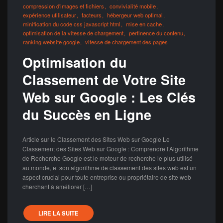
compression d'images et fichiers
convivialité mobile
expérience utilisateur
facteurs
hébergeur web optimal
minification du code css javascript html
mise en cache
optimisation de la vitesse de chargement
pertinence du contenu
ranking website google
vitesse de chargement des pages
Optimisation du
Classement de Votre Site
Web sur Google : Les Clés
du Succès en Ligne
Article sur le Classement des Sites Web sur Google Le
Classement des Sites Web sur Google : Comprendre l’Algorithme
de Recherche Google est le moteur de recherche le plus utilisé
au monde, et son algorithme de classement des sites web est un
aspect crucial pour toute entreprise ou propriétaire de site web
cherchant à améliorer […]
LIRE LA SUITE