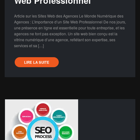
Web Professionnel
Article sur les Sites Web des Agences Le Monde Numérique des
Agences : L’Importance d’un Site Web Professionnel De nos jours,
une présence en ligne est essentielle pour toute entreprise, et les
agences ne font pas exception. Un site web bien conçu est la
vitrine numérique d’une agence, reflétant son expertise, ses
services et sa […]
LIRE LA SUITE