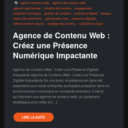
agence contenu web
agence de contenu web
agence spécialisée
création de contenu
engagement
expertise technique
gestion du contenu
marketing digital
marque
mots-clés pertinents
optimisation seo
présence digitale
référencement naturel
stratégie de contenu
visibilité en ligne
Agence de Contenu Web :
Créez une Présence
Numérique Impactante
Agence de Contenu Web : Créer une Présence Digitale
Impactante Agence de Contenu Web : Créer une Présence
Digitale Impactante De nos jours, la présence en ligne est
essentielle pour toute entreprise souhaitant prospérer dans un
environnement numérique en constante évolution. C’est là
qu’intervient une agence de contenu web, un partenaire
stratégique pour créer et […]
LIRE LA SUITE