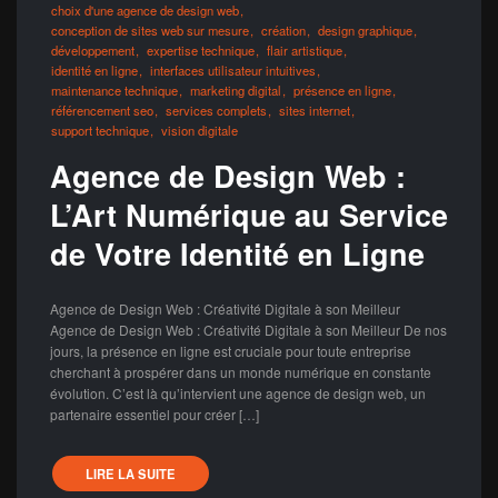
choix d'une agence de design web
conception de sites web sur mesure
création
design graphique
développement
expertise technique
flair artistique
identité en ligne
interfaces utilisateur intuitives
maintenance technique
marketing digital
présence en ligne
référencement seo
services complets
sites internet
support technique
vision digitale
Agence de Design Web :
L’Art Numérique au Service
de Votre Identité en Ligne
Agence de Design Web : Créativité Digitale à son Meilleur
Agence de Design Web : Créativité Digitale à son Meilleur De nos
jours, la présence en ligne est cruciale pour toute entreprise
cherchant à prospérer dans un monde numérique en constante
évolution. C’est là qu’intervient une agence de design web, un
partenaire essentiel pour créer […]
LIRE LA SUITE