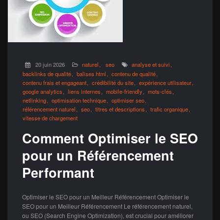
20 juin 2026
naturel
seo
analyse et suivi
backlinks de qualité
balises html
contenu de qualité
contenu frais et engageant
crédibilité du site
expérience utilisateur
google analytics
liens internes
mobile-friendly
mots-clés
netlinking
optimisation technique
optimiser seo
référencement naturel
seo
titres et descriptions
trafic organique
vitesse de chargement
Comment Optimiser le SEO
pour un Référencement
Performant
Optimiser le SEO pour un Meilleur Référencement Optimiser le
SEO pour un Meilleur Référencement Le référencement naturel,
ou SEO (Search Engine Optimization), est crucial pour améliorer