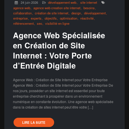
24 juin 2026
développement web
site internet
agence web
agence web creation site internet
besoins
collaboration
création de site internet
design
développement
entreprise
experts
objectifs
optimisation
réactivité
référencement
seo
visibilité en ligne
Agence Web Spécialisée
en Création de Site
Internet : Votre Porte
d’Entrée Digitale
Agence Web : Création de Site Internet pour Votre Entreprise
Agence Web : Création de Site Internet pour Votre Entreprise De
nos jours, posséder un site internet est essentiel pour toute
entreprise cherchant à prospérer dans un environnement
numérique en constante évolution. Une agence web spécialisée
dans la création de sites internet peut être votre […]
LIRE LA SUITE