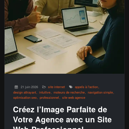
21 juin 2026
site internet
appels à l'action
design attrayant
intuitive
moteurs de recherche
navigation simple
optimisation seo
professionnel
site web agence
Créez l’Image Parfaite de
Votre Agence avec un Site