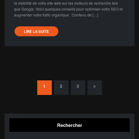
la visibilité de votre site web sur les moteurs de recherche tels
que Google. Voici quelques conseils pour optimiser votre SEO et
augmenter votre trafic organique : Contenu de […]
LIRE LA SUITE
Pagination
1
2
3
des
publications
Rechercher