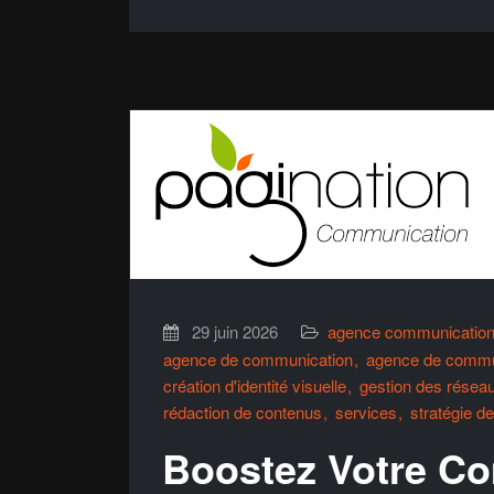
29 juin 2026
agence communicatio
agence de communication
agence de commu
création d'identité visuelle
gestion des résea
rédaction de contenus
services
stratégie d
Boostez Votre C