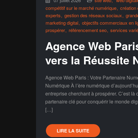
07 juillet 2026
site web
web digital
compétitif sur le marché numérique
création
experts
gestion des réseaux sociaux
grande
marketing digital
objectifs commerciaux en li
prospérer
référencement seo
services vari
Agence Web Paris
vers la Réussite
Agence Web Paris : Votre Partenaire Numé
Numérique À l’ère numérique d’aujourd’hui,
entreprise cherchant à prospérer. C’est là 
partenaire clé pour conquérir le monde di
[…]
LIRE LA SUITE