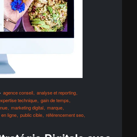
agence conseil
analyse et reporting
expertise technique
gain de temps
inue
marketing digital
marque
en ligne
public cible
référencement seo