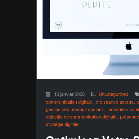
16 janvier 2026
Uncategorized
communication digitale
croissance accrue
gestion des réseaux sociaux
innovation cont
objectifs de communication digitale
présence 
stratégie digitale