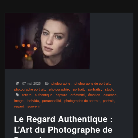
07 mai 2025
photographe
photographe de portrait
photographe portrait
photographie
portrait
portraits
studio
artiste
authentique
capture
créativité
émotion
essence
image
individu
personnalité
photographe de portrait
portrait
regard
souvenir
Le Regard Authentique :
L’Art du Photographe de