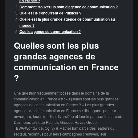
en France ?
Comment trouver un nom d’agence de communication ?
Quel est le concurrent de Publicis ?
Quelle est la plus grande agence de communication au
monde ?
Quelle agence de communication ?
Quelles sont les plus
grandes agences de
communication en France
?
Une question fréquemment posée dans le domaine de la
communication en France est : « Quelles sont les plus grandes
agences de communication en France ? » Les plus grandes
agences de communication en France se distinguent par leur
envergure, leur expertise diversifiée et leur impact sur le marché.
Des noms tels que Publicis Groupe, Havas Group,
TBWA\Worldwide, Ogilvy & Mather font partie des leaders du
secteur, reconnus pour leurs campagnes créatives, leur