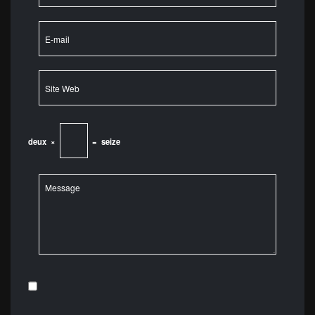
deux
×
=
seize