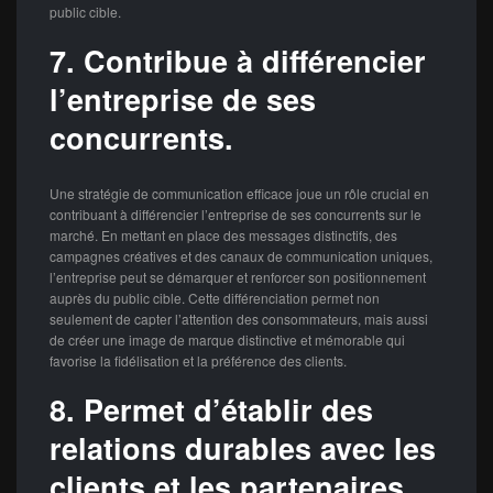
public cible.
7. Contribue à différencier
l’entreprise de ses
concurrents.
Une stratégie de communication efficace joue un rôle crucial en
contribuant à différencier l’entreprise de ses concurrents sur le
marché. En mettant en place des messages distinctifs, des
campagnes créatives et des canaux de communication uniques,
l’entreprise peut se démarquer et renforcer son positionnement
auprès du public cible. Cette différenciation permet non
seulement de capter l’attention des consommateurs, mais aussi
de créer une image de marque distinctive et mémorable qui
favorise la fidélisation et la préférence des clients.
8. Permet d’établir des
relations durables avec les
clients et les partenaires.