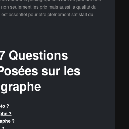
non seulement les prix mais aussi la qualité du
 est essentiel pour être pleinement satisfait du
7 Questions
osées sur les
ographe
to ?
aphe ?
raphe ?
 ?