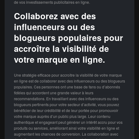
de vos investissements publicitaires en ligne.
Collaborez avec des
influenceurs ou des
blogueurs populaires pour
accroître la visibilité de
votre marque en ligne.
Une stratégie efficace pour accroître la visibilité de votre marque
en ligne est de collaborer avec des influenceurs ou des blogueurs
populaires. Ces personnes ont une base de fans ou d’abonnés
fidèles qui accordent une grande valeur à leurs
recommandations. En travaillant avec des influenceurs ou des
blogueurs pertinents pour votre secteur d’activité, vous pouvez
bénéficier de leur crédibilité et de leur portée pour promouvoir
votre marque auprès d’un public plus large. Leur contenu
authentique et engageant peut générer un intérêt accru pour vos
produits ou services, améliorant ainsi votre visibilité en ligne et
augmentant les chances de conversion. La collaboration avec