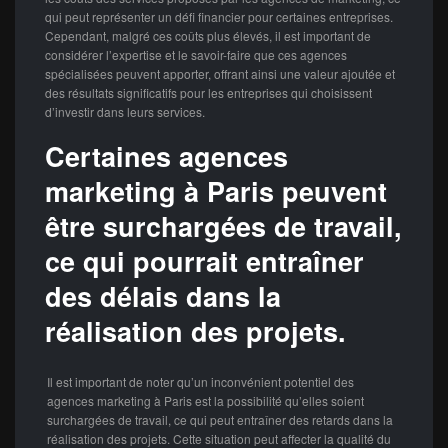
qui peut représenter un défi financier pour certaines entreprises.
Cependant, malgré ces coûts plus élevés, il est important de
considérer l’expertise et le savoir-faire que ces agences
spécialisées peuvent apporter, offrant ainsi une valeur ajoutée et
des résultats significatifs pour les entreprises qui choisissent
d’investir dans leurs services.
Certaines agences
marketing à Paris peuvent
être surchargées de travail,
ce qui pourrait entraîner
des délais dans la
réalisation des projets.
Il est important de noter qu’un inconvénient potentiel des
agences marketing à Paris est la possibilité qu’elles soient
surchargées de travail, ce qui peut entraîner des retards dans la
réalisation des projets. Cette situation peut affecter la qualité du