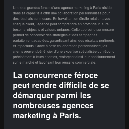
Une des grandes forces d’une agence marketing à Paris réside
dans sa capacité à offrir une collaboration personnalisée pour
des résultats sur mesure. En travaillant en étroite relation avec
chaque client, l’agence peut comprendre en profondeur leurs
besoins, objectifs et valeurs uniques. Cette approche sur-mesure
permet de concevoir des stratégies et des campagnes
parfaitement adaptées, garantissant ainsi des résultats pertinents
et impactants. Grâce à cette collaboration personnalisée, les
clients peuvent bénéficier d’une expertise spécialisée qui répond
précisément à leurs attentes, renforçant ainsi leur positionnement
sur le marché et favorisant leur réussite commerciale.
La concurrence féroce
peut rendre difficile de se
démarquer parmi les
nombreuses agences
marketing à Paris.