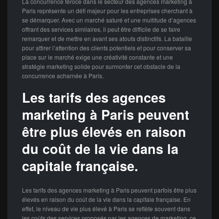
La concurrence féroce dans le secteur des agences marketing à
Paris représente un défi majeur pour les entreprises cherchant à
se démarquer. Avec un marché saturé et une multitude d’agences
offrant des services similaires, il peut être difficile de se faire
remarquer et de mettre en avant ses atouts distinctifs. La bataille
pour attirer l’attention des clients potentiels et pour conserver sa
place sur le marché exige une créativité constante et une
stratégie marketing solide pour surmonter cet obstacle de la
concurrence acharnée à Paris.
Les tarifs des agences
marketing à Paris peuvent
être plus élevés en raison
du coût de la vie dans la
capitale française.
Les tarifs des agences marketing à Paris peuvent parfois être plus
élevés en raison du coût de la vie dans la capitale française. En
effet, le niveau de vie plus élevé à Paris se reflète souvent dans
les coûts des services proposés par les agences de marketing, ce