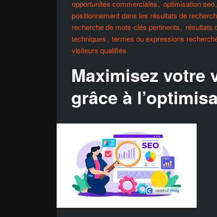
opportunités commerciales
optimisation seo
positionnement dans les résultats de recherc
recherche de mots-clés pertinents
résultats
techniques
termes ou expressions recherchés
visiteurs qualifiés
Maximisez votre vi
grâce à l’optimis