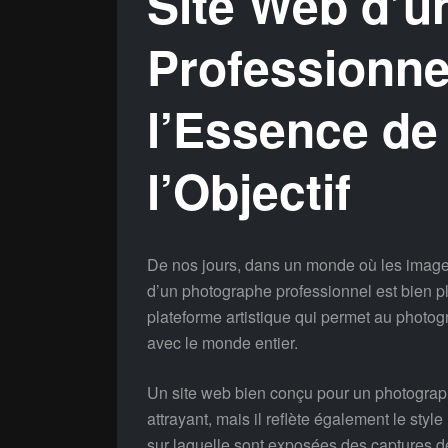
Site Web d’u
Professionne
l’Essence de 
l’Objectif
De nos jours, dans un monde où les image
d’un photographe professionnel est bien plu
plateforme artistique qui permet au photogr
avec le monde entier.
Un site web bien conçu pour un photograp
attrayant, mais il reflète également le st
sur laquelle sont exposées des captures