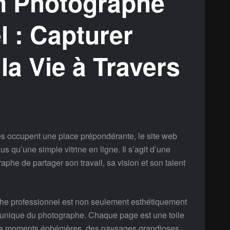
n Photographe
l : Capturer
la Vie à Travers
s occupent une place prépondérante, le site web
s qu’une simple vitrine en ligne. Il s’agit d’une
aphe de partager son travail, sa vision et son talent
he professionnel est non seulement esthétiquement
yle unique du photographe. Chaque page est une toile
 de moments éphémères, des paysages grandioses