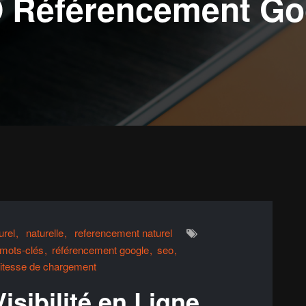
 Référencement Go
urel
naturelle
referencement naturel
mots-clés
référencement google
seo
itesse de chargement
isibilité en Ligne