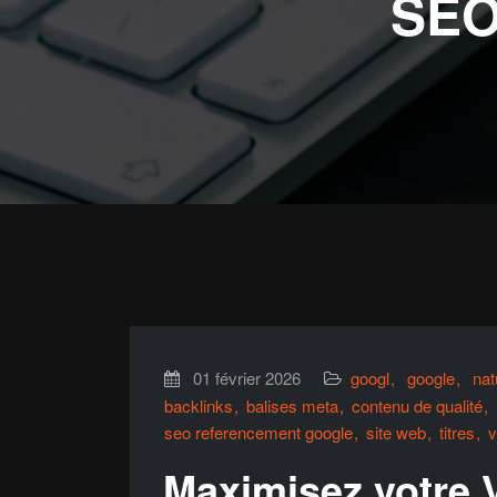
SEO
01 février 2026
googl
google
nat
backlinks
balises meta
contenu de qualité
seo referencement google
site web
titres
v
Maximisez votre V