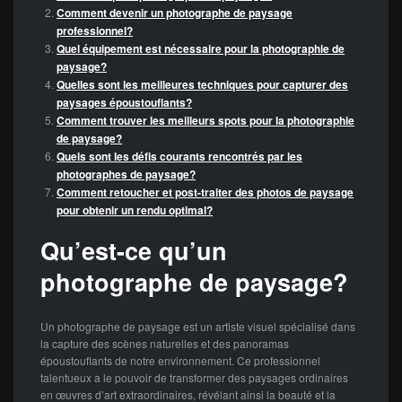
Comment devenir un photographe de paysage
professionnel?
Quel équipement est nécessaire pour la photographie de
paysage?
Quelles sont les meilleures techniques pour capturer des
paysages époustouflants?
Comment trouver les meilleurs spots pour la photographie
de paysage?
Quels sont les défis courants rencontrés par les
photographes de paysage?
Comment retoucher et post-traiter des photos de paysage
pour obtenir un rendu optimal?
Qu’est-ce qu’un
photographe de paysage?
Un photographe de paysage est un artiste visuel spécialisé dans
la capture des scènes naturelles et des panoramas
époustouflants de notre environnement. Ce professionnel
talentueux a le pouvoir de transformer des paysages ordinaires
en œuvres d’art extraordinaires, révélant ainsi la beauté et la