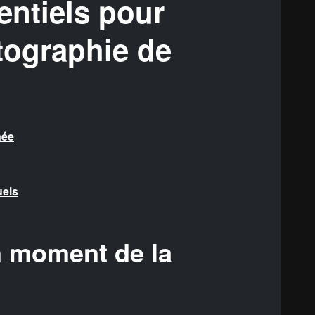
entiels pour
tographie de
née
uels
n moment de la