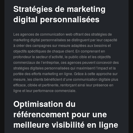
Stratégies de marketing
digital personnalisées
Les agences de communication web offrant des stratégies de
marketing digital personnalisées se distinguent par leur capacité
à créer des campagnes sur mesure adaptées aux besoins et
objectifs spécifiques de chaque client. En comprenant en
profondeur le secteur d’activité, le public cible et les objectifs
commerciaux de l’entreprise, ces agences peuvent concevoir des
stratégies digitales personnalisées qui maximisent l’impact et la
portée des efforts marketing en ligne. Grâce à cette approche sur
mesure, les clients bénéficient d’une communication digitale plus
efficace, ciblée et pertinente, renforçant ainsi leur présence en
ligne et leur performance commerciale.
Optimisation du
référencement pour une
meilleure visibilité en ligne