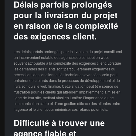
Délais parfois prolongés
pour la livraison du projet
en raison de la complexité
des exigences client.
Les délais parfois prolongés pour la livraison du projet constituent
un inconvénient notable des agences de conception web,
souvent attribuable à la complexité des exigences client. Lorsque
les demandes des clients sont particulièrement exigeantes ou
nécessitent des fonctionnalités techniques avancées, cela peut
entraîner des retards dans le processus de développement et de
livraison du site web finalisé. Cette situation peut être source de
frustration pour les clients qui attendent impatiemment la mise en
ligne de leur site, mettant ainsi en lumière l’importance d’une
communication claire et d’une gestion efficace des attentes entre
l’agence et le client pour minimiser ces retards potentiels.
Difficulté à trouver une
agence fiable et