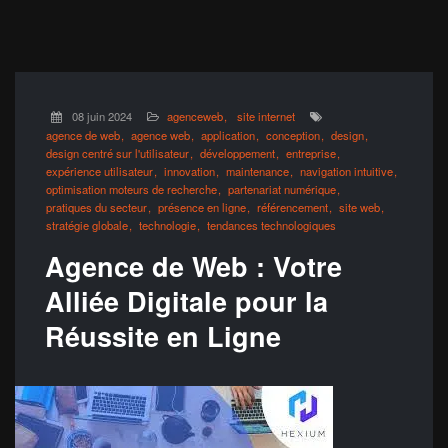
08 juin 2024
agenceweb
site internet
agence de web
agence web
application
conception
design
design centré sur l'utilisateur
développement
entreprise
expérience utilisateur
innovation
maintenance
navigation intuitive
optimisation moteurs de recherche
partenariat numérique
pratiques du secteur
présence en ligne
référencement
site web
stratégie globale
technologie
tendances technologiques
Agence de Web : Votre
Alliée Digitale pour la
Réussite en Ligne