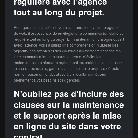
régulière avec l’agence
tout au long du projet.
Pour garantir le succès de votre collaboration avec une agence
de web, il est essentiel de privilégier une communication claire et
régulière tout au long du projet. En maintenant un dialogue ouvert
avec l’agence, vous assurez une compréhension mutuelle des
objectifs, des attentes et des éventuels ajustements nécessaires.
Une communication transparente permet d’éviter les
malentendus, de résoudre rapidement les problèmes et d’ajuster
le cap si nécessaire, garantissant ainsi que le projet se déroule
harmonieusement et aboutisse à un résultat qui répond
pleinement à vos besoins et exigences.
N’oubliez pas d’inclure des
clauses sur la maintenance
et le support après la mise
en ligne du site dans votre
contrat.