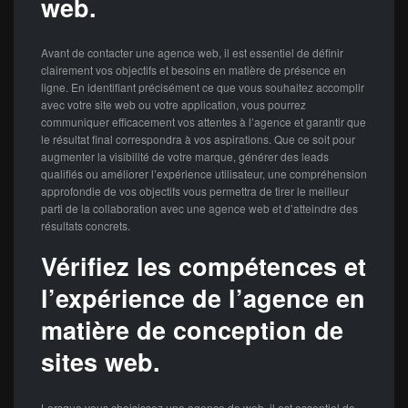
web.
Avant de contacter une agence web, il est essentiel de définir
clairement vos objectifs et besoins en matière de présence en
ligne. En identifiant précisément ce que vous souhaitez accomplir
avec votre site web ou votre application, vous pourrez
communiquer efficacement vos attentes à l’agence et garantir que
le résultat final correspondra à vos aspirations. Que ce soit pour
augmenter la visibilité de votre marque, générer des leads
qualifiés ou améliorer l’expérience utilisateur, une compréhension
approfondie de vos objectifs vous permettra de tirer le meilleur
parti de la collaboration avec une agence web et d’atteindre des
résultats concrets.
Vérifiez les compétences et
l’expérience de l’agence en
matière de conception de
sites web.
Lorsque vous choisissez une agence de web, il est essentiel de