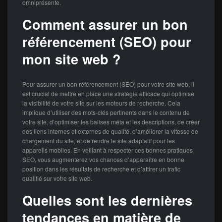
omniprésente.
Comment assurer un bon
référencement (SEO) pour
mon site web ?
Pour assurer un bon référencement (SEO) pour votre site web, il
est crucial de mettre en place une stratégie efficace qui optimise
la visibilité de votre site sur les moteurs de recherche. Cela
implique d’utiliser des mots-clés pertinents dans le contenu de
votre site, d’optimiser les balises méta et les descriptions, de créer
des liens internes et externes de qualité, d’améliorer la vitesse de
chargement du site, et de rendre le site adaptatif pour les
appareils mobiles. En veillant à respecter ces bonnes pratiques
SEO, vous augmenterez vos chances d’apparaître en bonne
position dans les résultats de recherche et d’attirer un trafic
qualifié sur votre site web.
Quelles sont les dernières
tendances en matière de