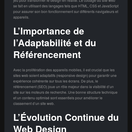
jeu pour transformer le design en réalité. Le codage du site web
se fait en utilisant des langages tels que HTML, CSS et JavaScript
pour assurer son bon fonctionnement sur différents navigateurs et
appareils.
L’Importance de
l’Adaptabilité et du
Référencement
Avec la prolifération des appareils mobiles, il est crucial que les
sites web soient adaptatifs (responsive design) pour garantir une
expérience cohérente sur tous les écrans. De plus, le
référencement (SEO) joue un rôle majeur dans la visibilité d’un
site sur les moteurs de recherche. Une bonne structure technique
et un contenu optimisé sont essentiels pour améliorer le
classement d’un site web.
L’Évolution Continue du
Web Design