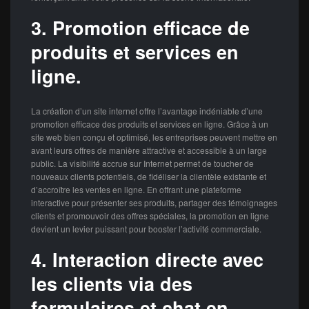
3. Promotion efficace de
produits et services en
ligne.
La création d’un site internet offre l’avantage indéniable d’une
promotion efficace des produits et services en ligne. Grâce à un
site web bien conçu et optimisé, les entreprises peuvent mettre en
avant leurs offres de manière attractive et accessible à un large
public. La visibilité accrue sur Internet permet de toucher de
nouveaux clients potentiels, de fidéliser la clientèle existante et
d’accroître les ventes en ligne. En offrant une plateforme
interactive pour présenter ses produits, partager des témoignages
clients et promouvoir des offres spéciales, la promotion en ligne
devient un levier puissant pour booster l’activité commerciale.
4. Interaction directe avec
les clients via des
formulaires et chat en