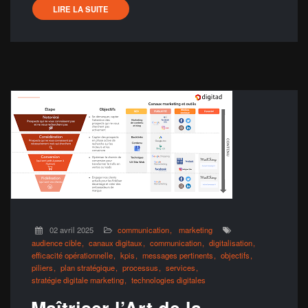
LIRE LA SUITE
02 avril 2025
communication
marketing
audience cible
canaux digitaux
communication
digitalisation
efficacité opérationnelle
kpis
messages pertinents
objectifs
piliers
plan stratégique
processus
services
stratégie digitale marketing
technologies digitales
Maîtriser l’Art de la