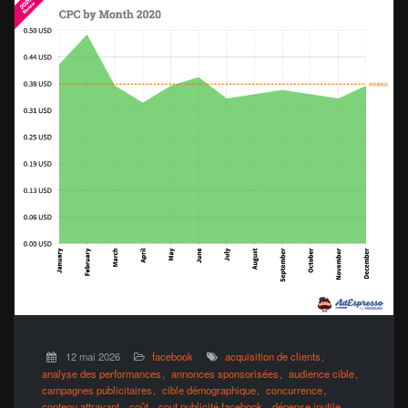
12 mai 2026
facebook
acquisition de clients
analyse des performances
annonces sponsorisées
audience cible
campagnes publicitaires
cible démographique
concurrence
contenu attrayant
coût
cout publicité facebook
dépense inutile