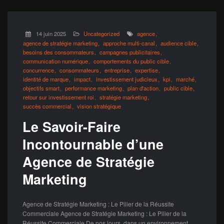
14 juin 2025
Uncategorized
agence
agence de stratégie marketing
approche multi-canal
audience cible
besoins des consommateurs
campagnes publicitaires
communication numérique
comportements du public cible
concurrence
consommateurs
entreprise
expertise
identité de marque
impact
investissement judicieux
kpi
marché
objectifs smart
performance marketing
plan d'action
public cible
retour sur investissement roi
stratégie marketing
succès commercial
vision stratégique
Le Savoir-Faire
Incontournable d’une
Agence de Stratégie
Marketing
Agence de Stratégie Marketing : Le Pilier de la Réussite
Commerciale Agence de Stratégie Marketing : Le Pilier de la
Réussite Commerciale De nos jours, dans un environnement