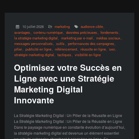
10 juillet 2026
marketing
audience cible
avantages
contenu numérique
données précieuses
fondements
la stratégie marketing digital
marketing par e-mail
médias sociaux
messages personnalisés
outils
performances des campagnes
pilier
publicité en ligne
référencement
réussite en ligne
seo
stratégie marketing digital
tactiques
visibilité en ligne
Optimisez votre Succès en
Ligne avec une Stratégie
Marketing Digital
Innovante
La Stratégie Marketing Digital : Un Pilier de la Réussite en Ligne
La Stratégie Marketing Digital : Un Pilier de la Réussite en Ligne
Dans le paysage numérique en constante évolution d’aujourd’hui,
la stratégie marketing digital est devenue un élément essentiel
pour toute entreprise cherchant à prospérer en ligne. En