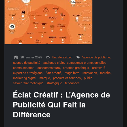
28 janvier 2025
Uncategorized
'agence de publicité
agence de publicité
audience cible
campagnes promotionnelles
communication
consommateurs
création graphique
créativité
expertise stratégique
flair créatif
image forte
innovation
marché
marketing digital
marque
produits et services
public
savoir-faire technique
stratégique
tendances
Éclat Créatif : L’Agence de
Publicité Qui Fait la
Différence