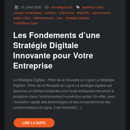
01 juillet 2026
Uncategorized
audience cible
canaux numériques
contenu
entreprise
objectifs
performance
public cible
référencement
seo
stratégie digitale
visibilité en ligne
Les Fondements d’une
Stratégie Digitale
Innovante pour Votre
Entreprise
La Stratégie Digitale : Pilier de la Réussite en Ligne La Stratégie
Digitale : Pilier de la Réussite en Ligne La stratégie digitale est
devenue un élément essentiel pour toute entreprise cherchant à
prospérer dans l’environnement numérique actuel. En effet, avec
l’évolution rapide des technologies et des comportements des
consommateurs en ligne, il est impératif […]
LIRE LA SUITE