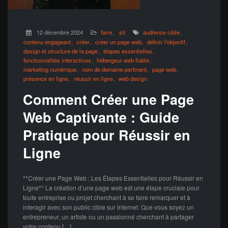
12 décembre 2024
faire
sit
audience cible
contenu engageant
créer
créer un page web
définir l'objectif
design et structure de la page
étapes essentielles
fonctionnalités interactives
hébergeur web fiable
marketing numérique
nom de domaine pertinent
page web
présence en ligne
réussir en ligne
web design
Comment Créer une Page
Web Captivante : Guide
Pratique pour Réussir en
Ligne
**Créer une Page Web : Les Étapes Essentielles pour Réussir en
Ligne** La création d’une page web est une étape cruciale pour
toute entreprise ou projet cherchant à se faire remarquer et à
interagir avec son public cible sur Internet. Que vous soyez un
entrepreneur, un artiste ou un passionné cherchant à partager
votre contenu […]