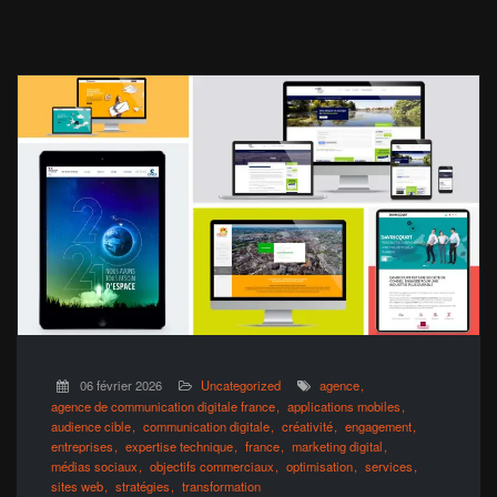
06 février 2026
Uncategorized
agence
agence de communication digitale france
applications mobiles
audience cible
communication digitale
créativité
engagement
entreprises
expertise technique
france
marketing digital
médias sociaux
objectifs commerciaux
optimisation
services
sites web
stratégies
transformation