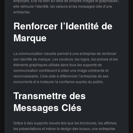
employés. Elle va bien au-delà de simples images et graphiques ;
elle véhicule l’identité, les valeurs et les messages clés d’une
entreprise.
Renforcer l’Identité de
Marque
La communication visuelle permet à une entreprise de renforcer
son identité de marque. Les couleurs, les logos, les polices et les
éléments graphiques utilisés dans tous les supports de
communication contribuent à créer une image cohérente et
reconnaissable. Cela aide à différencier l’entreprise de ses
concurrents et à instaurer la confiance auprès du public.
Transmettre des
Messages Clés
Grâce à des supports visuels tels que les brochures, les affiches,
les présentations et même le design des locaux, une entreprise