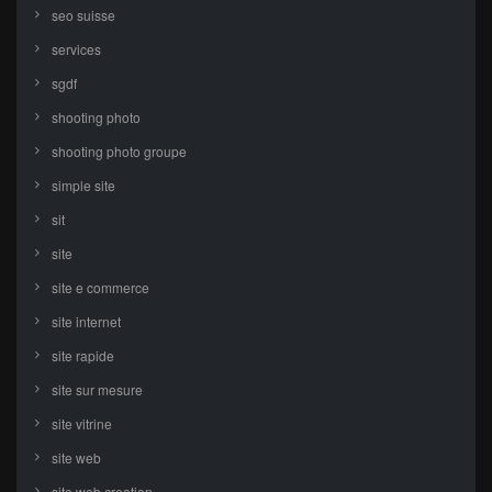
seo suisse
services
sgdf
shooting photo
shooting photo groupe
simple site
sit
site
site e commerce
site internet
site rapide
site sur mesure
site vitrine
site web
site web creation