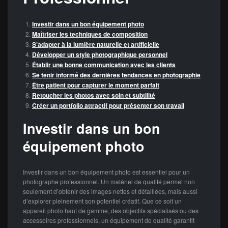
Investir dans un bon équipement photo
Maîtriser les techniques de composition
S’adapter à la lumière naturelle et artificielle
Développer un style photographique personnel
Établir une bonne communication avec les clients
Se tenir informé des dernières tendances en photographie
Être patient pour capturer le moment parfait
Retoucher les photos avec soin et subtilité
Créer un portfolio attractif pour présenter son travail
Investir dans un bon
équipement photo
Investir dans un bon équipement photo est essentiel pour un
photographe professionnel. Un matériel de qualité permet non
seulement d’obtenir des images nettes et détaillées, mais aussi
d’explorer pleinement son potentiel créatif. Que ce soit un
appareil photo haut de gamme, des objectifs spécialisés ou des
accessoires professionnels, un équipement de qualité garantit