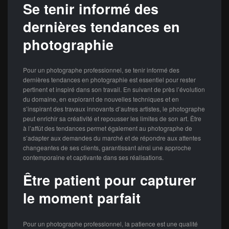
Se tenir informé des
dernières tendances en
photographie
Pour un photographe professionnel, se tenir informé des
dernières tendances en photographie est essentiel pour rester
pertinent et inspiré dans son travail. En suivant de près l’évolution
du domaine, en explorant de nouvelles techniques et en
s’inspirant des travaux innovants d’autres artistes, le photographe
peut enrichir sa créativité et repousser les limites de son art. Être
à l’affût des tendances permet également au photographe de
s’adapter aux demandes du marché et de répondre aux attentes
changeantes de ses clients, garantissant ainsi une approche
contemporaine et captivante dans ses réalisations.
Être patient pour capturer
le moment parfait
Pour un photographe professionnel, la patience est une qualité