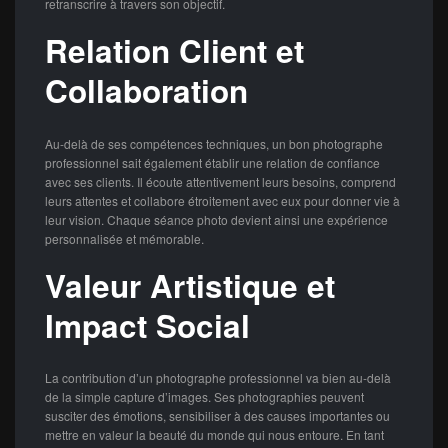
retranscrire à travers son objectif.
Relation Client et
Collaboration
Au-delà de ses compétences techniques, un bon photographe
professionnel sait également établir une relation de confiance
avec ses clients. Il écoute attentivement leurs besoins, comprend
leurs attentes et collabore étroitement avec eux pour donner vie à
leur vision. Chaque séance photo devient ainsi une expérience
personnalisée et mémorable.
Valeur Artistique et
Impact Social
La contribution d’un photographe professionnel va bien au-delà
de la simple capture d’images. Ses photographies peuvent
susciter des émotions, sensibiliser à des causes importantes ou
mettre en valeur la beauté du monde qui nous entoure. En tant