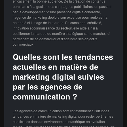
efficacement la bonne audience. De la création de contenus
percutants à la gestion des campagnes publicitaires, en passant
par le développement d’une présence digitale cohérente,
l’agence de marketing déploie son expertise pour renforcer la
notoriété et l’image de la marque. En combinant créativité,
innovation et connaissance du secteur, elle aide ainsi à
positionner la marque de manière stratégique sur le marché, lui
permettant de se démarquer et d’atteindre ses objectifs
commerciaux.
Quelles sont les tendances
actuelles en matière de
marketing digital suivies
par les agences de
communication ?
Les agences de communication sont constamment à l’affût des
tendances en matière de marketing digital pour rester pertinentes
et efficaces dans un environnement numérique en évolution
rapide. Parmi les tendances actuelles suivies par ces agences, on