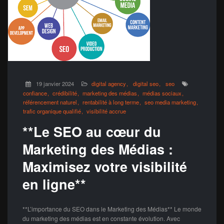
19 janvier 2024
digital agency
digital seo
seo
confiance
crédibilité
marketing des médias
médias sociaux
référencement naturel
rentabilité à long terme
seo media marketing
trafic organique qualifié
visibilité accrue
**Le SEO au cœur du
Marketing des Médias :
Maximisez votre visibilité
en ligne**
**L’importance du SEO dans le Marketing des Médias** Le monde
du marketing des médias est en constante évolution. Avec